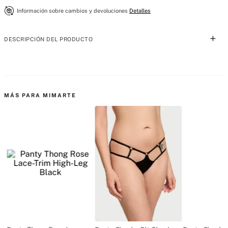
Información sobre cambios y devoluciones
Detalles
DESCRIPCIÓN DEL PRODUCTO
Obtén la comodidad y el soporte que deseas, sin la varilla, con este 
bralette ultrasuave. Las tiras de silicona a lo largo del interior brindan 
soporte, mientras que el acolchado fijo no se desliza ni se arruga. Las 
MÁS PARA MIMARTE
correas con el logotipo completan el estilo relajado. 

Realce & Forro

•	El acolchado fijo se mantiene en su lugar mientras se usa y se lava

•	Sin varilla

•	Suaves tiras de silicona en el interior de la banda y las alas para 
mayor soporte

Tiras & Ganchos 

•	Cierre de gancho trasero

•	Tiras con logotipo

Detalles & Tela 
