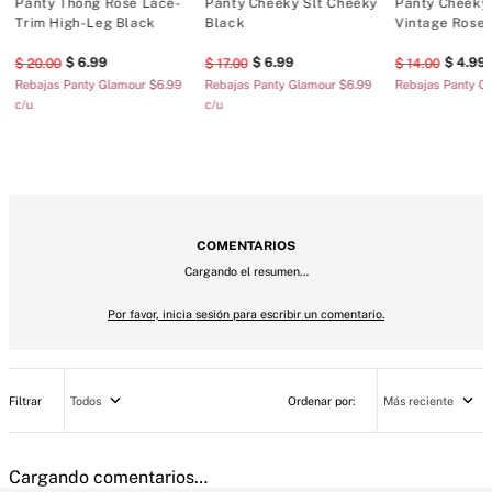
•	Silueta con escote en V

Panty Thong Rose Lace-
Panty Cheeky Slt Cheeky
Panty Cheeky
Trim High-Leg Black
Black
Vintage Rose 
•	Lavar a mano
6
.
99
6
.
99
4
.
99
20
.
00
17
.
00
14
.
00
Rebajas Panty Glamour $6.99
Rebajas Panty Glamour $6.99
Rebajas Panty Co
c/u
c/u
COMENTARIOS
Cargando el resumen…
Por favor, inicia sesión para escribir un comentario.
Todos
Más reciente
Cargando comentarios…