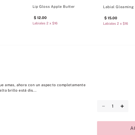
Lip Gloss Apple Butter
Labial Gleaming
12
.
00
15
.
00
Labiales 2 x $16
Labiales 2 x $16
os que amas, ahora con un aspecto completamente
to brillo está dis...
－
＋
A