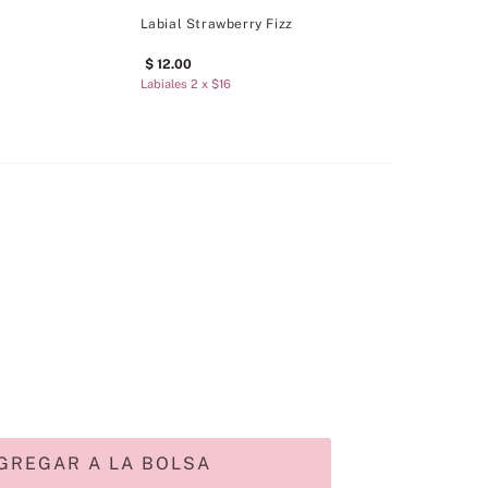
Labial Strawberry Fizz
12
.
00
Labiales 2 x $16
GREGAR A LA BOLSA