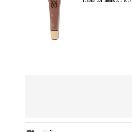
resplandor luminoso a tus la
ES