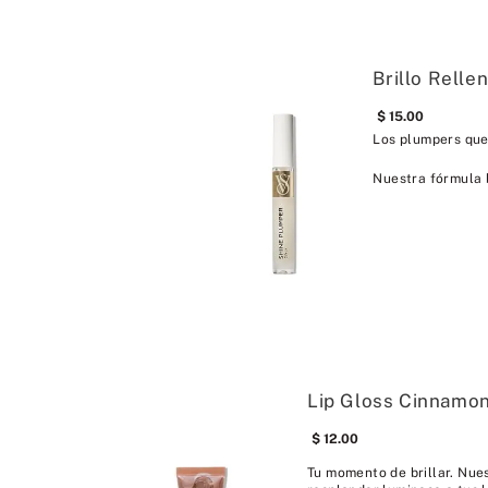
Brillo Relle
15
.
00
Los plumpers que
Nuestra fórmula b
Lip Gloss Cinnamo
12
.
00
Tu momento de brillar. Nues