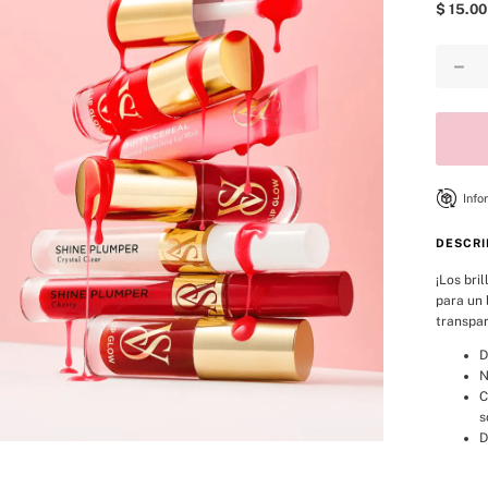
8
.
bare vanilla
$
15
.
00
9
.
coconut
－
10
.
bare
Info
DESCRI
¡Los bri
para un 
transpar
D
N
C
s
D