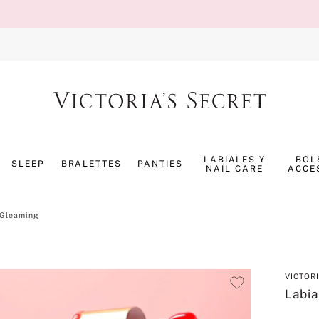
TÉRMINOS MÁS BUSCADOS
1
.
splash
LABIALES Y
BOL
SLEEP
BRALETTES
PANTIES
NAIL CARE
ACCE
2
.
panty
3
.
bombshell
 Gleaming
4
.
pure seduction
5
.
pijama
6
.
perfumes
VICTOR
Labia
7
.
mist