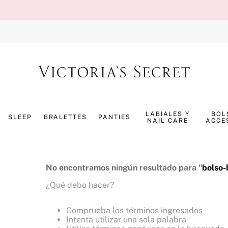
TÉRMINOS MÁS BUSCADOS
1
.
splash
LABIALES Y
BOL
SLEEP
BRALETTES
PANTIES
NAIL CARE
ACCE
2
.
bombshell
3
.
panty
4
.
pijama
No encontramos ningún resultado para "
bolso
5
.
pure seduction
¿Qué debo hacer?
6
.
perfumes
Comprueba los términos ingresados
7
.
mist
Intenta utilizar una sola palabra