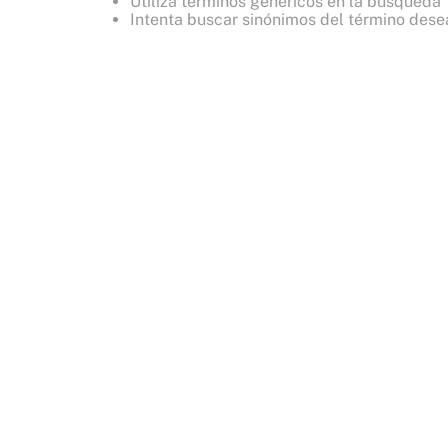
Utiliza términos genéricos en la búsqueda
8
.
bare vanilla
Intenta buscar sinónimos del término des
9
.
velvet petals
10
.
bare