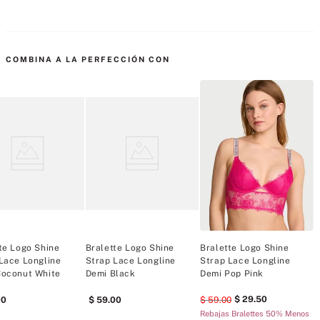
Un escote pronunciado combina a la perfección con nuestros 
deslumbrantes tirantes brillantes con el monograma VS en este estilo 
COMBINA A LA PERFECCIÓN CON
sin aros, cómodo y sexy.
Sin forro
Sin aros
Tirantes brillantes ajustables
Hecho parcialmente con materiales reciclados
Lavable a máquina
Importado
te Logo Shine
Bralette Logo Shine
Bralette Logo Shine
B
Lace Longline
Strap Lace Longline
Strap Lace Longline
L
Coconut White
Demi Black
Demi Pop Pink
29
.
50
00
59
.
00
59
.
00
Rebajas Bralettes 50% Menos
R