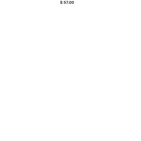
57
.
00
COMENTARIOS
Cargando el resumen…
Por favor, inicia sesión para escribir un comentario.
ES
Todos
Más reciente
Cargando comentarios…
Buscar