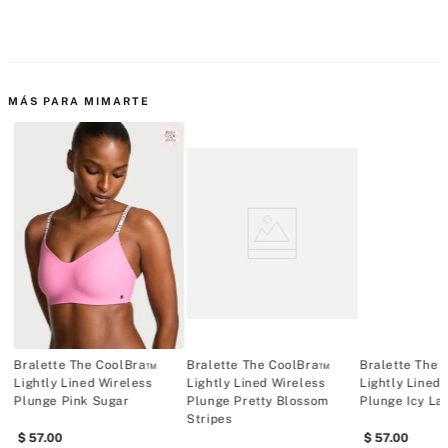
MÁS PARA MIMARTE
Bralette The CoolBra™
Bralette The CoolBra™
Bralette The
Lightly Lined Wireless
Lightly Lined Wireless
Lightly Lined 
Plunge Pink Sugar
Plunge Pretty Blossom
Plunge Icy La
Stripes
57
.
00
57
.
00