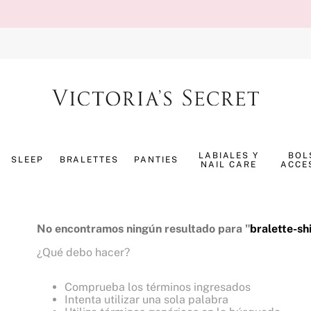
TÉRMINOS MÁS BUSCADOS
1
.
splash
LABIALES Y
BOL
SLEEP
BRALETTES
PANTIES
NAIL CARE
ACCE
2
.
panty
3
.
bombshell
4
.
pure seduction
No encontramos ningún resultado para "
bralette-sh
5
.
pijama
¿Qué debo hacer?
6
.
perfumes
Comprueba los términos ingresados
7
.
mist
Intenta utilizar una sola palabra