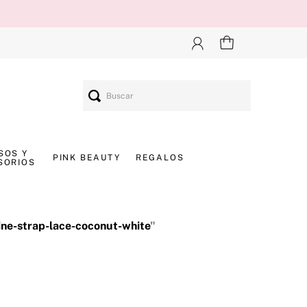
Buscar
SOS Y
PINK BEAUTY
REGALOS
SORIOS
ine-strap-lace-coconut-white
"