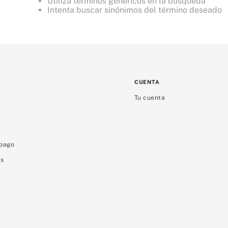
Utiliza términos genéricos en la búsqueda
8
.
bare vanilla
Intenta buscar sinónimos del término deseado
9
.
coconut
10
.
bare
CUENTA
Tu cuenta
 pago
es