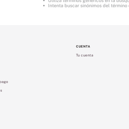
Utiliza términos genéricos en la búsq
8
.
bare vanilla
Intenta buscar sinónimos del término
9
.
velvet petals
10
.
bare
CUENTA
Tu cuenta
 pago
es