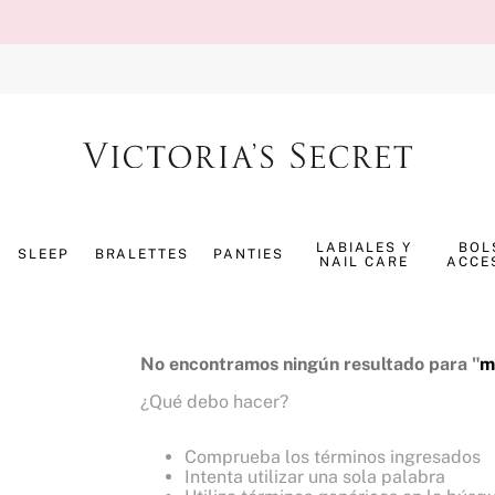
TÉRMINOS MÁS BUSCADOS
1
.
splash
LABIALES Y
BOL
SLEEP
BRALETTES
PANTIES
NAIL CARE
ACCE
2
.
bombshell
3
.
panty
4
.
pijama
No encontramos ningún resultado para "
m
5
.
pure seduction
¿Qué debo hacer?
6
.
perfumes
Comprueba los términos ingresados
7
.
mist
Intenta utilizar una sola palabra