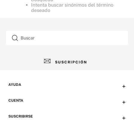
Intenta buscar sinónimos del término
deseado
Buscar
SUSCRIPCIÓN
AYUDA
+
Contacto
CUENTA
+
Tiendas
Tu cuenta
SUSCRIBIRSE
+
Preguntas frecuentes
Emails
Envíos, devoluciones y métodos de pago