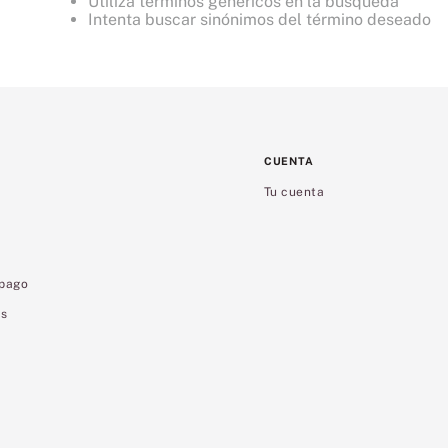
Utiliza términos genéricos en la búsqueda
8
.
mist
Intenta buscar sinónimos del término deseado
9
.
velvet petals
10
.
bare
CUENTA
Tu cuenta
 pago
es