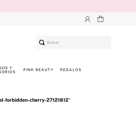
Buscar
SOS Y
PINK BEAUTY
REGALOS
SORIOS
al-forbidden-cherry-27121812
"