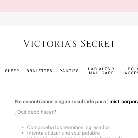
TÉRMINOS MÁS BUSCADOS
1
.
splash
LABIALES Y
BOL
SLEEP
BRALETTES
PANTIES
NAIL CARE
ACCE
2
.
panty
2
3
.
bombshell
4
.
pure seduction
No encontramos ningún resultado para "
mist-corpor
5
.
pijama
¿Qué debo hacer?
6
.
perfumes
Comprueba los términos ingresados
7
.
bare vanilla
Intenta utilizar una sola palabra