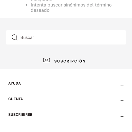
Intenta buscar sinónimos del término
deseado
Buscar
SUSCRIPCIÓN
AYUDA
+
Contacto
CUENTA
+
Tiendas
Tu cuenta
SUSCRIBIRSE
+
Preguntas frecuentes
Emails
Envíos, devoluciones y métodos de pago