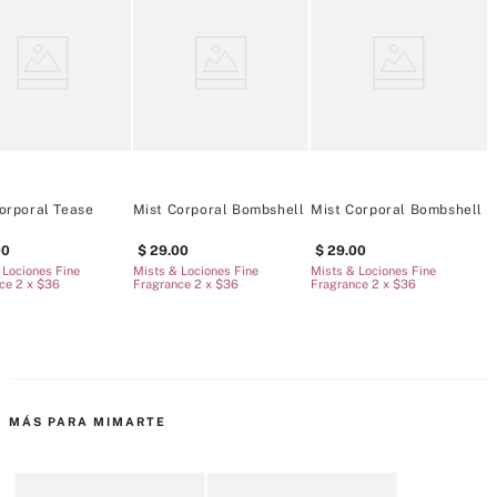
Consejo: Para una experiencia aromática duradera, aplique en capas 
la loción perfumada a juego.
Tipo de fragancia: Gourmand cálida
Notas olfativas: gardenia blanca, pera Anjou, vainilla negra.
Mist es nuestra versión más ligera de la fragancia.
250 ml/8,4 onzas líquidas.
Doméstico
orporal Tease
Mist Corporal Bombshell
Mist Corporal Bombshell
M
00
29
.
00
29
.
00
 Lociones Fine
Mists & Lociones Fine
Mists & Lociones Fine
M
ce 2 x $36
Fragrance 2 x $36
Fragrance 2 x $36
F
MÁS PARA MIMARTE