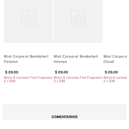
Mist Corporal Bombshell
Mist Corporal Bombshell
Mist Corporal
Passion
Intense
Cloud
29
.
00
29
.
00
29
.
00
ce
Mists & Lociones Fine Fragrance
Mists & Lociones Fine Fragrance
Mists & Lociones
2 x $36
2 x $36
2 x $36
COMENTARIOS
Cargando el resumen…