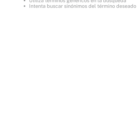
Utiliza términos genéricos en la búsqueda
8
.
bare vanilla
Intenta buscar sinónimos del término deseado
9
.
velvet petals
10
.
bare