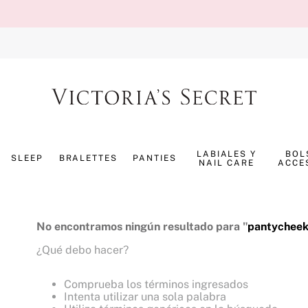
TÉRMINOS MÁS BUSCADOS
1
.
splash
LABIALES Y
BOL
SLEEP
BRALETTES
PANTIES
NAIL CARE
ACCE
2
.
bombshell
3
.
panty
4
.
pijama
No encontramos ningún resultado para "
pantycheek
5
.
pure seduction
¿Qué debo hacer?
6
.
perfumes
Comprueba los términos ingresados
7
.
mist
Intenta utilizar una sola palabra