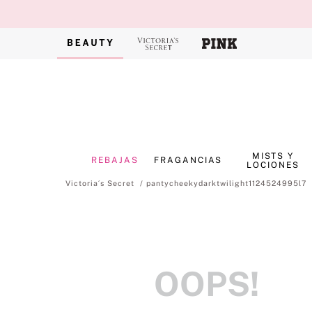
MISTS Y
REBAJAS
FRAGANCIAS
LOCIONES
pantycheekydarktwilight1124524995l7
OOPS!