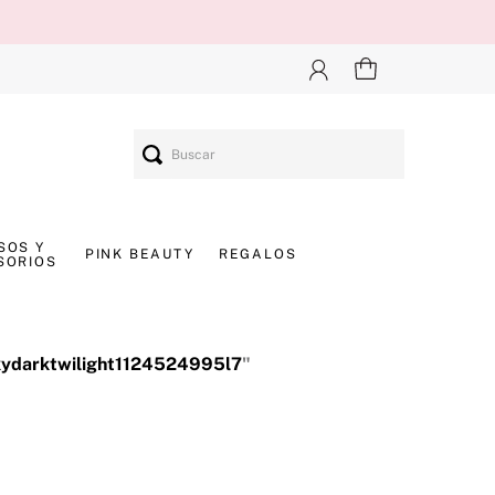
Buscar
SOS Y
PINK BEAUTY
REGALOS
SORIOS
ydarktwilight1124524995l7
"