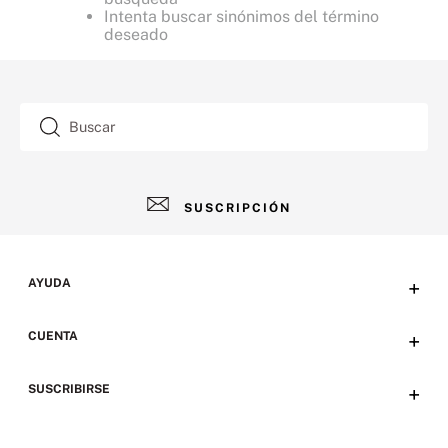
Intenta buscar sinónimos del término
deseado
Buscar
SUSCRIPCIÓN
AYUDA
+
Contacto
CUENTA
+
Tiendas
Tu cuenta
SUSCRIBIRSE
+
Preguntas frecuentes
Emails
Envíos, devoluciones y métodos de pago