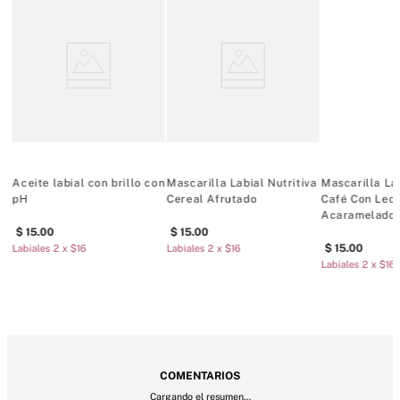
tono rosado traslúcido favorecedor y fiel al tuyo, con un toque de 
brillo.
3.1g/.11 oz
Formulado sin parabenos, sulfatos, ftalatos ni colorantes 
artificiales.
Aprobado por dermatólogos.
Vegano
illa Labial Guava
No hacemos pruebas en animales
Mascarilla Labial
Aceite labial con brillo
M
t
Birthday Cake
con pH
N
A
0
15
.
00
15
.
00
s 2 x $16
Labiales 2 x $16
Labiales 2 x $16
L
MÁS PARA MIMARTE