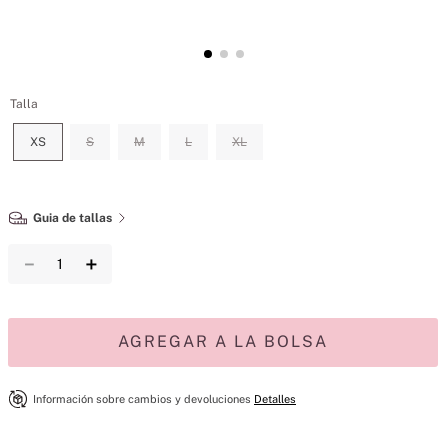
Talla
XS
S
M
L
XL
Guia de tallas
－
＋
AGREGAR A LA BOLSA
Información sobre cambios y devoluciones
Detalles