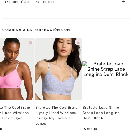
DESCRIPCIÓN DEL PRODUCTO
Este diseño simplificado y sin varilla presenta un escote pronunciado y 
está bordeado con nuestra banda y logotipo característico para un 
COMBINA A LA PERFECCIÓN CON
estilo sexy y fácil de usar.
 Realce & Forro
Sin relleno
Sin varilla 
tte The CoolBra™
Bralette The CoolBra™
Bralette Logo Shine
B
y Lined Wireless
Lightly Lined Wireless
Strap Lace Longline
L
 Pink Sugar
Plunge Icy Lavender
Demi Black
Logos
0
59
.
00