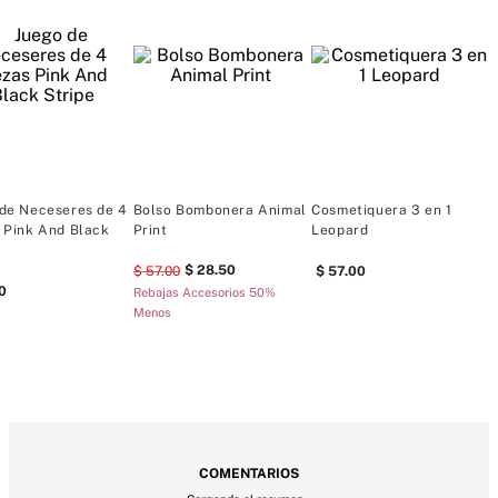
labios y artículos básicos de viaje.
2 compartimentos interiores con cremallera.
Pequeño bolsillo interior con cremallera con gancho opcional 
para colgar
Medidas: 7 1/4" de alto x 10 1/2" de largo x 3 1/4" de ancho
Poliuretano importado
de Neceseres de 4
Bolso Bombonera Animal
Cosmetiquera 3 en 1
B
 Pink And Black
Print
Leopard
P
28
.
50
57
.
00
57
.
00
0
Rebajas Accesorios 50%
Menos
MÁS PARA MIMARTE