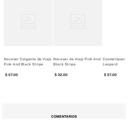
Neceser Colgante de Viaje
Neceser de Viaje Pink And
Cosmetiquera 
Pink And Black Stripe
Black Stripe
Leopard
57
.
00
32
.
00
57
.
00
COMENTARIOS
Cargando el resumen…