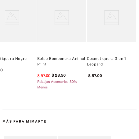
de alto
Cierre de cremallera en ambos neceseres
Diseño parcialmente confeccionado con materiales reciclados
El bolso exterior tiene capacidad para los básicos de ducha y 
del cabello
El neceser interior tiene capacidad para: maquillaje y otros 
artículos
tiquera Negro
Artículo importado
Bolso Bombonera Animal
Cosmetiquera 3 en 1
C
Print
Leopard
00
28
.
50
57
.
00
57
.
00
Rebajas Accesorios 50%
Menos
MÁS PARA MIMARTE