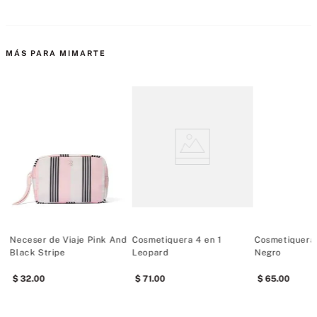
MÁS PARA MIMARTE
Neceser de Viaje Pink And
Cosmetiquera 4 en 1
Cosmetiquera 
Black Stripe
Leopard
Negro
32
.
00
71
.
00
65
.
00