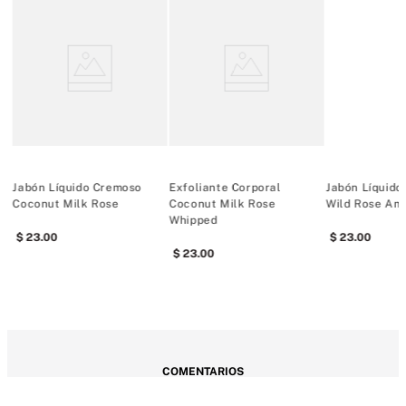
Jabón Líquido Cremoso
Exfoliante Corporal
Jabón Líquido
Coconut Milk Rose
Coconut Milk Rose
Wild Rose Am
Whipped
23
.
00
23
.
00
23
.
00
COMENTARIOS
Cargando el resumen…