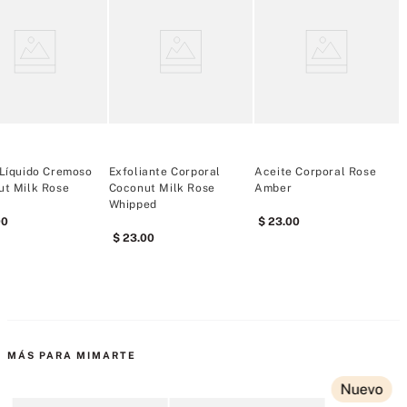
El dulce jazmín azul se combina con nenúfar acuático para lograr un 
aroma refrescante. Sin aluminio.
Tipo de fragancia: floral fresca
Notas: jazmín azul, nenúfar
50 ml/1.7 oz líq.
Artículo fabricado en EE. UU.
Líquido Cremoso
Exfoliante Corporal
Aceite Corporal Rose
E
ut Milk Rose
Coconut Milk Rose
Amber
W
Whipped
00
23
.
00
23
.
00
MÁS PARA MIMARTE
Nuevo