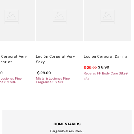
Consejo: Para una experiencia de fragancia duradera, combínelo con 
un Eau de Parfum o una bruma de fragancia fina a juego.
Tipo de fragancia: Chipre Floral Afrutado
Notas: cereza exuberante, peonía roja, vainilla sensual.
Suavidad y aroma sedosos y fragantes.
250 ml/8,4 onzas líquidas.
Doméstico
 Corporal Very
Loción Corporal Very
Loción Corporal Daring
L
carlet
Sexy
S
8
.
99
29
.
00
00
29
.
00
Rebajas FF Body Care $8.99
 Lociones Fine
Mists & Lociones Fine
c/u
R
ce 2 x $36
Fragrance 2 x $36
MÁS PARA MIMARTE