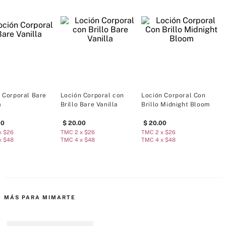
236 ml/8 onzas.
Doméstico
 Corporal Bare
Loción Corporal con
Loción Corporal Con
L
a
Brillo Bare Vanilla
Brillo Midnight Bloom
00
20
.
00
20
.
00
x $26
TMC 2 x $26
TMC 2 x $26
T
x $48
TMC 4 x $48
TMC 4 x $48
T
MÁS PARA MIMARTE