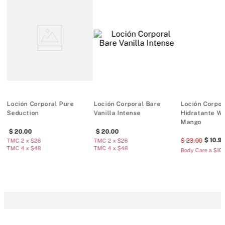
Loción Corporal​​​​​​​ Pure
Loción Corporal Bare
Loción Corpor
Seduction
Vanilla Intense
Hidratante W
Mango
20
.
00
20
.
00
10
.
9
23
.
00
TMC 2 x $26
TMC 2 x $26
TMC 4 x $48
TMC 4 x $48
Body Care a $10.
COMENTARIOS