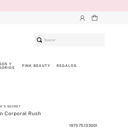
Buscar
SOS Y
PINK BEAUTY
REGALOS
SORIOS
IA'S SECRET
n Corporal Rush
197575133001