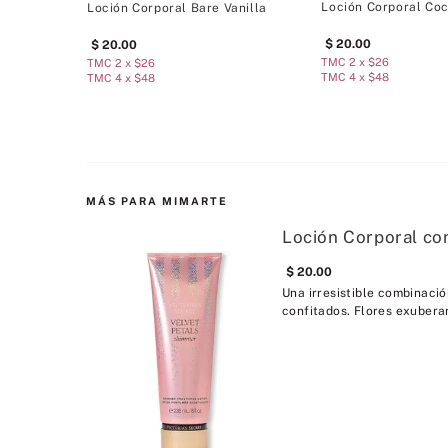
Loción Corporal Co
Loción Corporal Bare Vanilla
20
.
00
20
.
00
TMC 2 x $26
TMC 2 x $26
TMC 4 x $48
TMC 4 x $48
MÁS PARA MIMARTE
Loción Corporal con
20
.
00
Una irresistible combinació
confitados. Flores exuberan