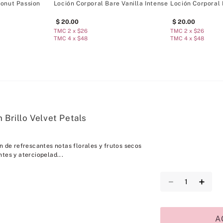
conut Passion
Loción Corporal Bare Vanilla Intense
Loción Corporal
20
.
00
20
.
00
TMC 2 x $26
TMC 2 x $26
TMC 4 x $48
TMC 4 x $48
 Brillo Velvet Petals
n de refrescantes notas florales y frutos secos
tes y aterciopelad...
－
＋
A