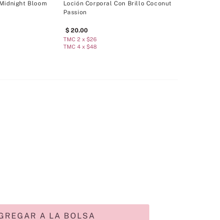
 Midnight Bloom
Loción Corporal Con Brillo Coconut
Passion
20
.
00
TMC 2 x $26
TMC 4 x $48
GREGAR A LA BOLSA