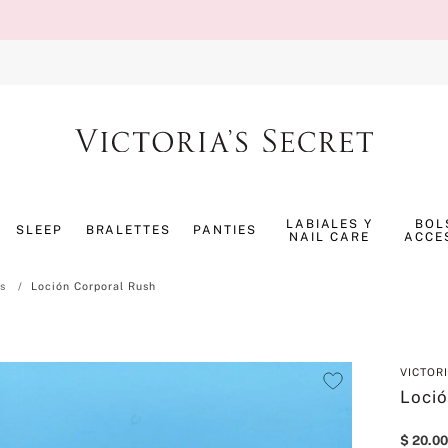
TÉRMINOS MÁS BUSCADOS
1
.
splash
LABIALES Y
BOL
SLEEP
BRALETTES
PANTIES
NAIL CARE
ACCE
2
.
bombshell
3
.
panty
s
Loción Corporal Rush
4
.
pijama
5
.
pure seduction
VICTOR
6
.
perfumes
Loció
7
.
mist
$
20
.
00