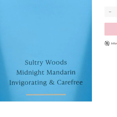
8
.
bare vanilla
－
9
.
velvet petals
10
.
bare
Info