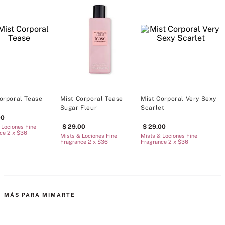
Tipo de fragancia: Floral Frutal
Notas: peonía dorada, mango dorado, acorde bronceador
El mist es nuestra versión más ligera de la fragancia.
orporal Tease
Mist Corporal Tease
Mist Corporal Very Sexy
M
250 ml/8.4 fl oz.
Sugar Fleur
Scarlet
00
29
.
00
29
.
00
 Lociones Fine
M
ce 2 x $36
F
Mists & Lociones Fine
Mists & Lociones Fine
Fragrance 2 x $36
Fragrance 2 x $36
MÁS PARA MIMARTE