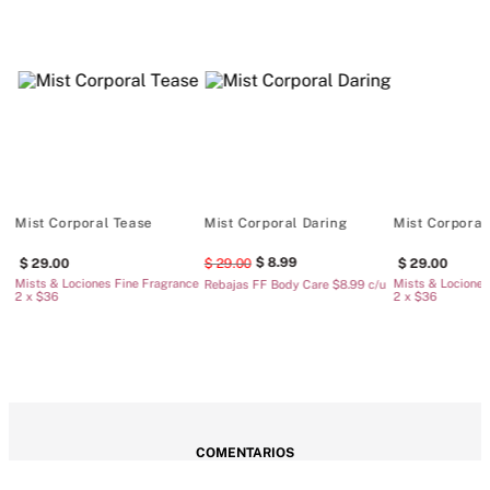
Mist Corporal Tease
Mist Corporal Daring
Mist Corporal
8
.
99
29
.
00
29
.
00
29
.
00
ce
Mists & Lociones Fine Fragrance
Mists & Lociones
Rebajas FF Body Care $8.99 c/u
2 x $36
2 x $36
COMENTARIOS
Cargando el resumen…