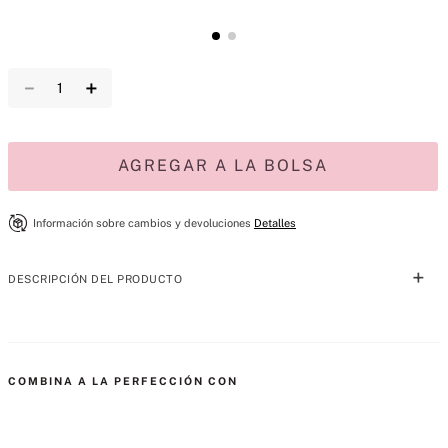
－
＋
AGREGAR A LA BOLSA
Información sobre cambios y devoluciones
Detalles
DESCRIPCIÓN DEL PRODUCTO
Bañada por el sol. De la marca de fragancias número 1 de Estados 
Unidos*, nuestro mist ligero como el aire ofrece un toque refrescante. 
COMBINA A LA PERFECCIÓN CON
Déjese envolver por una mezcla de mango jugoso, peonía dorada y un 
acorde bronceador para un brillo perfecto al atardecer.