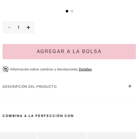
－
＋
AGREGAR A LA BOLSA
Información sobre cambios y devoluciones
Detalles
DESCRIPCIÓN DEL PRODUCTO
Celebra la colección que te celebra. Para cada momento y cada 
faceta de ti, descubre aromas únicos que lo abarcan todo.
COMBINA A LA PERFECCIÓN CON
Descripción de la fragancia
•Tipo: Fresca