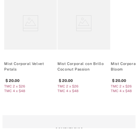
Mist Corporal Velvet
Mist Corporal con Brillo
Mist Corporal
Petals
Coconut Passion
Bloom
20
.
00
20
.
00
20
.
00
TMC 2 x $26
TMC 2 x $26
TMC 2 x $26
TMC 4 x $48
TMC 4 x $48
TMC 4 x $48
COMENTARIOS
Cargando el resumen…