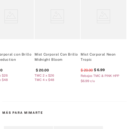
•Aguas frescas. Margaritas brillantes. ¡Dale un toque de color!
orporal con Brillo
Mist Corporal Con Brillo
Mist Corporal Neon
M
Seduction
Midnight Bloom
Tropic
P
6
.
99
00
20
.
00
20
.
00
x $26
TMC 2 x $26
T
Rebajas TMC & PINK HPP
x $48
TMC 4 x $48
T
$6.99 c/u
MÁS PARA MIMARTE