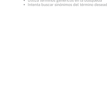
Utiliza términos genéricos en la búsqueda
8
.
bare vanilla
Intenta buscar sinónimos del término desea
9
.
coconut
10
.
bare