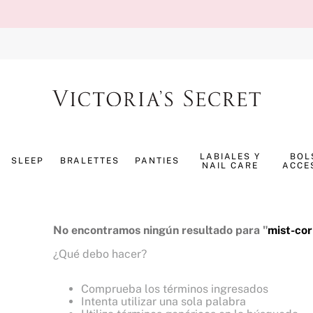
TÉRMINOS MÁS BUSCADOS
1
.
splash
LABIALES Y
BOL
SLEEP
BRALETTES
PANTIES
NAIL CARE
ACCE
2
.
panty
3
.
bombshell
4
.
pure seduction
No encontramos ningún resultado para "
mist-cor
5
.
pijama
¿Qué debo hacer?
6
.
perfumes
Comprueba los términos ingresados
7
.
mist
Intenta utilizar una sola palabra