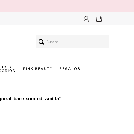
Buscar
SOS Y
PINK BEAUTY
REGALOS
SORIOS
poral-bare-sueded-vanilla
"