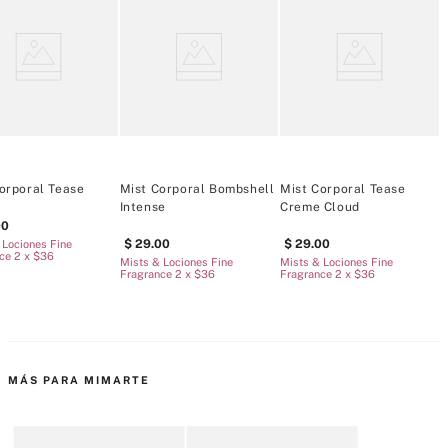
Consejo: Para disfrutar de una fragancia duradera, combínela con la 
loción perfumada a juego.
Tipo de fragancia: Floral cálida
Notas: peonía blanca, salvia, almizcle aterciopelado
Mist es nuestra versión más ligera de la fragancia.
250 ml/8,4 onzas líquidas.
Doméstico
orporal Tease
Mist Corporal Bombshell
Mist Corporal Tease
M
Intense
Creme Cloud
00
29
.
00
29
.
00
 Lociones Fine
R
ce 2 x $36
Mists & Lociones Fine
Mists & Lociones Fine
c
Fragrance 2 x $36
Fragrance 2 x $36
MÁS PARA MIMARTE