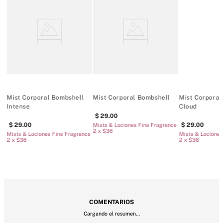
Mist Corporal Bombshell
Mist Corporal Bombshell
Mist Corporal
Intense
Cloud
29
.
00
29
.
00
29
.
00
Mists & Lociones Fine Fragrance
2 x $36
Mists & Lociones Fine Fragrance
Mists & Lociones
2 x $36
2 x $36
COMENTARIOS
Cargando el resumen…