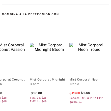
•Tipo: Floral Afrutado
•Flor de cerezo. Melocotón fresco. Irresistible para brillar.
orporal Coconut
Mist Corporal Midnight
Mist Corporal Neon
M
on
Bloom
Tropic
A
6
.
99
00
20
.
00
20
.
00
x $26
TMC 2 x $26
T
Rebajas TMC & PINK HPP
x $48
TMC 4 x $48
T
$6.99 c/u
MÁS PARA MIMARTE