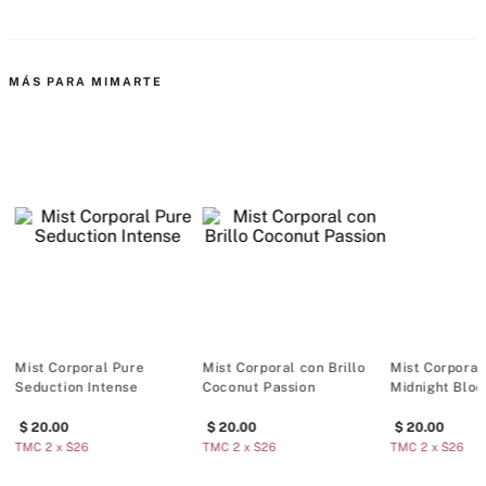
Mist Corporal Pure
Mist Corporal con Brillo
Mist Corporal 
Seduction Intense
Coconut Passion
Midnight Blo
20
.
00
20
.
00
20
.
00
TMC 2 x $26
TMC 2 x $26
TMC 2 x $26
TMC 4 x $48
TMC 4 x $48
TMC 4 x $48
COMENTARIOS
Cargando el resumen…