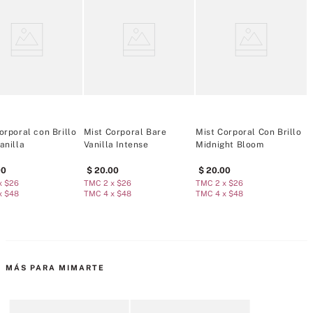
Tipo de fragancia: Floral Gourmand
Notas
orporal con Brillo
Mist Corporal Bare
Mist Corporal Con Brillo
M
anilla
Vanilla Intense
Midnight Bloom
P
Salida: Bayas Maduras, Néctar de Frambuesa, Mandarina Brillante
00
20
.
00
20
.
00
x $26
TMC 2 x $26
TMC 2 x $26
T
x $48
TMC 4 x $48
TMC 4 x $48
T
Corazón: Leche de Almendra, Coco Rallado, Pétalos de Jazmín
Fondo: Ámbar Dorado, Sándalo Cremoso, Musgo Cálido
MÁS PARA MIMARTE