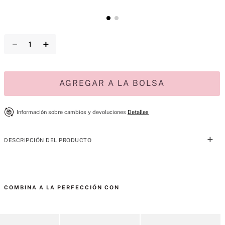
－
＋
AGREGAR A LA BOLSA
Información sobre cambios y devoluciones
Detalles
DESCRIPCIÓN DEL PRODUCTO
Fruity & Gourmand.
COMBINA A LA PERFECCIÓN CON
Un manjar irresistible: Nuestra icónica fragancia Velvet Petals, 
amplificada.