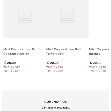
250 ml / 8.4 fl oz.
Mist Corporal con Brillo
Mist Corporal con Brillo
Mist Corporal
Coconut Passion
Temptation
Intense
20
.
00
20
.
00
20
.
00
TMC 2 x $26
TMC 2 x $26
TMC 2 x $26
TMC 4 x $48
TMC 4 x $48
TMC 4 x $48
COMENTARIOS
Cargando el resumen…