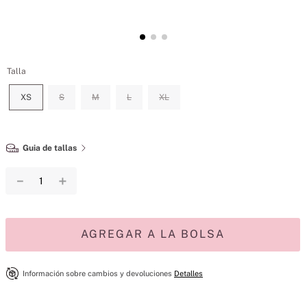
Talla
XS
S
M
L
XL
Guia de tallas
－
＋
AGREGAR A LA BOLSA
Información sobre cambios y devoluciones
Detalles