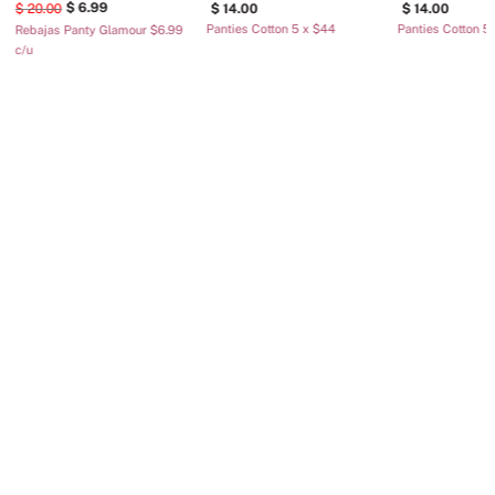
6
.
99
20
.
00
14
.
00
14
.
00
Panties Cotton 5 x $44
Panties Cotton 5
Rebajas Panty Glamour $6.99
c/u
COMENTARIOS
Cargando el resumen…
Por favor, inicia sesión para escribir un comentario.
Todos
Más reciente
Cargando comentarios…