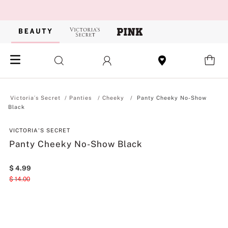
Panties
Cheeky
Panty Cheeky No-Show
Black
VICTORIA'S SECRET
Panty Cheeky No-Show Black
$
4
.
99
$
14
.
00