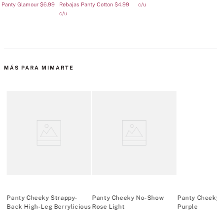
 Panty Glamour $6.99
Rebajas Panty Cotton $4.99
c/u
c/u
MÁS PARA MIMARTE
e
Panty Cheeky Strappy-
Panty Cheeky No-Show
Panty Cheeky
Back High-Leg Berrylicious
Rose Light
Purple