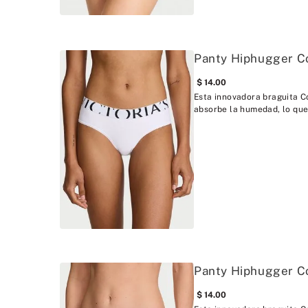
Panty Hiphugger C
14
.
00
Esta innovadora braguita C
absorbe la humedad, lo que
Panty Hiphugger C
14
.
00