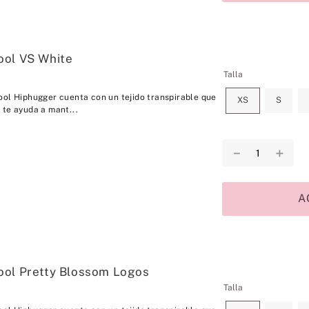
ool VS White
Talla
ool Hiphugger cuenta con un tejido transpirable que
XS
S
 te ayuda a mant...
－
＋
A
ool Pretty Blossom Logos
Talla