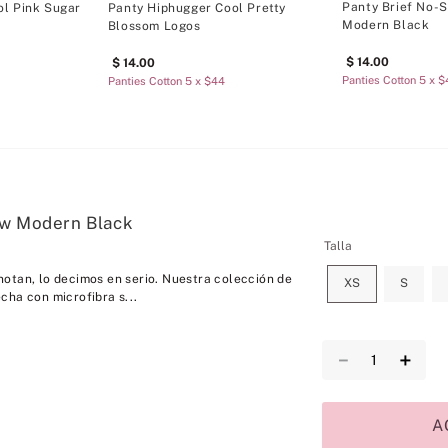
Panty Brief No-
ol Pink Sugar
Panty Hiphugger Cool Pretty
Modern Black
Blossom Logos
14
.
00
14
.
00
Panties Cotton 5 x 
Panties Cotton 5 x $44
ow Modern Black
Talla
otan, lo decimos en serio. Nuestra colección de
XS
S
cha con microfibra s...
－
＋
A