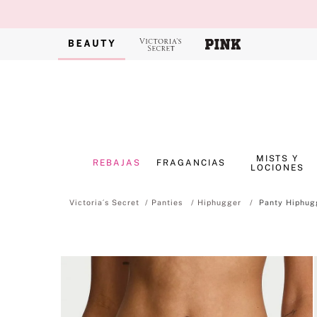
MISTS Y
REBAJAS
FRAGANCIAS
LOCIONES
Panties
Hiphugger
Panty Hiphugg