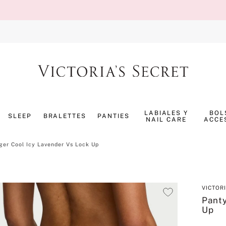
TÉRMINOS MÁS BUSCADOS
1
.
splash
LABIALES Y
BOL
SLEEP
BRALETTES
PANTIES
NAIL CARE
ACCE
2
.
bombshell
3
.
panty
er Cool Icy Lavender Vs Lock Up
4
.
pijama
5
.
pure seduction
VICTOR
6
.
perfumes
Panty
Up
7
.
mist