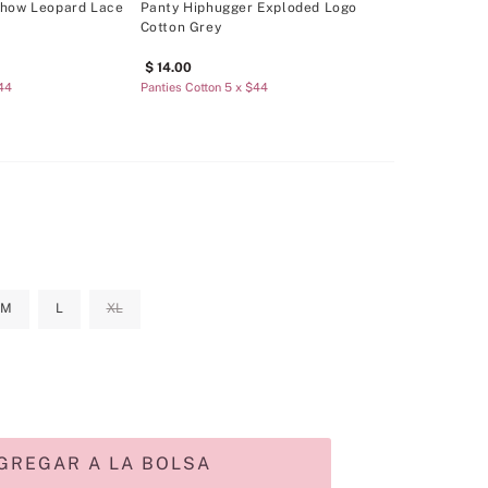
Show Leopard Lace
Panty Hiphugger Exploded Logo
Cotton Grey
14
.
00
$44
Panties Cotton 5 x $44
M
L
XL
GREGAR A LA BOLSA