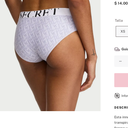
8
.
bare vanilla
$
14
.
00
9
.
velvet petals
Talla
10
.
bare
XS
Guia
－
Info
DESCRI
Esta inn
transpir
fresca y