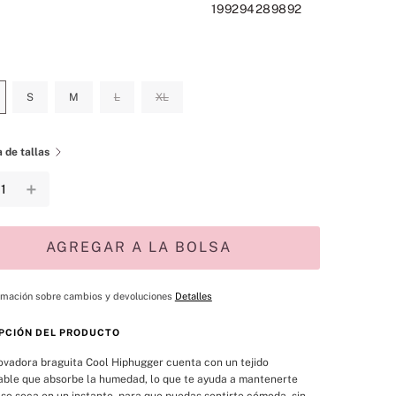
199294289892
S
M
L
XL
 de tallas
＋
AGREGAR A LA BOLSA
rmación sobre cambios y devoluciones
Detalles
PCIÓN DEL PRODUCTO
ovadora braguita Cool Hiphugger cuenta con un tejido 
able que absorbe la humedad, lo que te ayuda a mantenerte 
 se seca en un instante, para que puedas sentirte cómoda, sin 