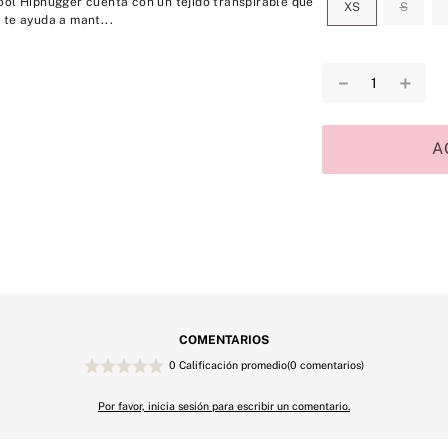
ool Hiphugger cuenta con un tejido transpirable que
XS
S
 te ayuda a mant...
－
＋
A
COMENTARIOS
0 Calificación promedio
(0 comentarios)
Por favor, inicia sesión para escribir un comentario.