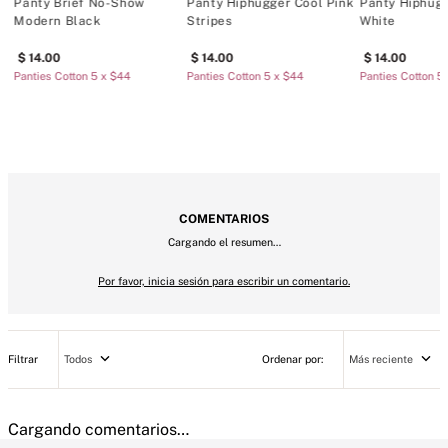
n Black
Pink Sugar
White
Importado
0
14
.
00
14
.
00
 Cotton 5 x $44
Panties Cotton 5 x $44
Panties Cotton 5 x $44
P
MÁS PARA MIMARTE
k
Panty Brief No-Show
Panty Hiphugger Cool Pink
Panty Hiphug