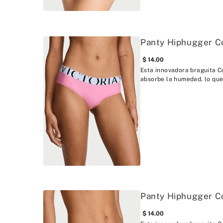
Panty Hiphugger C
14
.
00
Esta innovadora braguita C
absorbe la humedad, lo que
Panty Hiphugger Co
14
.
00