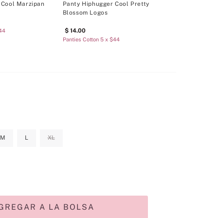
 Cool Marzipan
Panty Hiphugger Cool Pretty
Blossom Logos
14
.
00
$44
Panties Cotton 5 x $44
M
L
XL
GREGAR A LA BOLSA