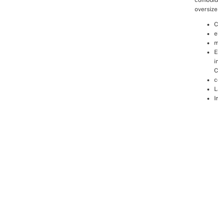
oversize
C
e
m
E
i
C
c
L
I