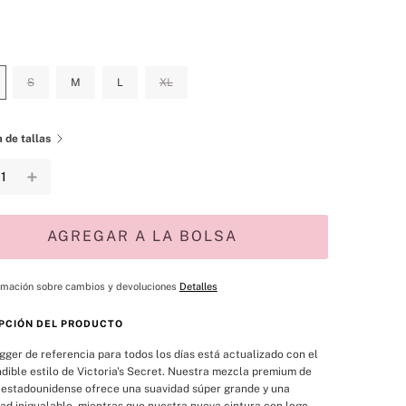
S
M
L
XL
 de tallas
＋
AGREGAR A LA BOLSA
rmación sobre cambios y devoluciones
Detalles
PCIÓN DEL PRODUCTO
gger de referencia para todos los días está actualizado con el 
dible estilo de Victoria's Secret. Nuestra mezcla premium de 
estadounidense ofrece una suavidad súper grande y una 
d inigualable, mientras que nuestra nueva cintura con logo 