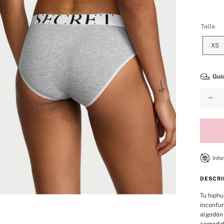
8
.
bare vanilla
9
.
velvet petals
Talla
10
.
bare
XS
Guia
－
Info
DESCRI
Tu hiphu
inconfun
algodón 
comodida