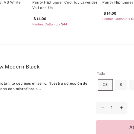
ol VS White
Panty Hiphugger Cool Icy Lavender
Panty Hiphugger
Vs Lock Up
14
.
00
14
.
00
Panties Cotton 5 x 
Panties Cotton 5 x $44
ow Modern Black
Talla
otan, lo decimos en serio. Nuestra colección de
XS
S
cha con microfibra s...
－
＋
A