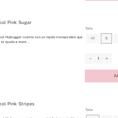
ool Pink Sugar
Talla
ool Hiphugger cuenta con un tejido transpirable que
XS
S
 te ayuda a mant...
－
＋
A
ol Pink Stripes
Talla