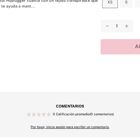
ool Hiphugger cuenta con un tejido transpirable que
XS
S
 te ayuda a mant...
－
＋
A
COMENTARIOS
0 Calificación promedio
(0 comentarios)
Por favor, inicia sesión para escribir un comentario.