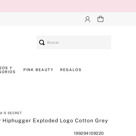
Buscar
SOS Y
PINK BEAUTY
REGALOS
SORIOS
IA'S SECRET
y Hiphugger Exploded Logo Cotton Grey
199294109220