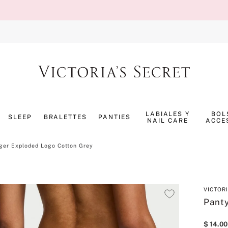
TÉRMINOS MÁS BUSCADOS
1
.
splash
LABIALES Y
BOL
SLEEP
BRALETTES
PANTIES
NAIL CARE
ACCE
2
.
bombshell
3
.
panty
ger Exploded Logo Cotton Grey
4
.
pijama
5
.
pure seduction
VICTOR
6
.
perfumes
Pant
7
.
mist
$
14
.
00