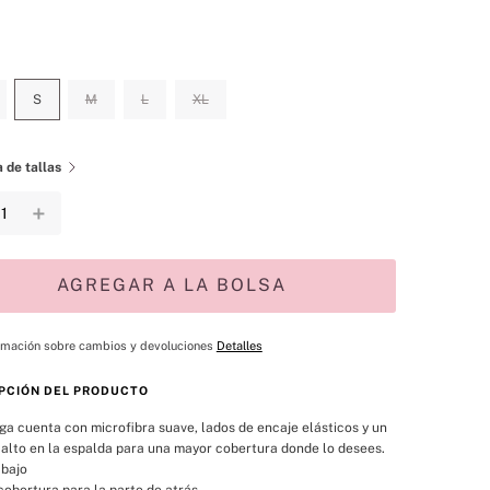
S
M
L
XL
 de tallas
＋
AGREGAR A LA BOLSA
rmación sobre cambios y devoluciones
Detalles
PCIÓN DEL PRODUCTO
ga cuenta con microfibra suave, lados de encaje elásticos y un 
 alto en la espalda para una mayor cobertura donde lo desees.
