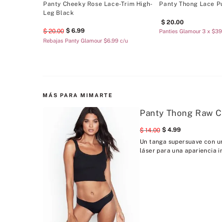
Panty Cheeky Rose Lace-Trim High-
Panty Thong Lace P
Leg Black
20
.
00
6
.
99
20
.
00
Panties Glamour 3 x $3
Rebajas Panty Glamour $6.99 c/u
MÁS PARA MIMARTE
Panty Thong Raw C
4
.
99
14
.
00
Un tanga supersuave con u
láser para una apariencia in