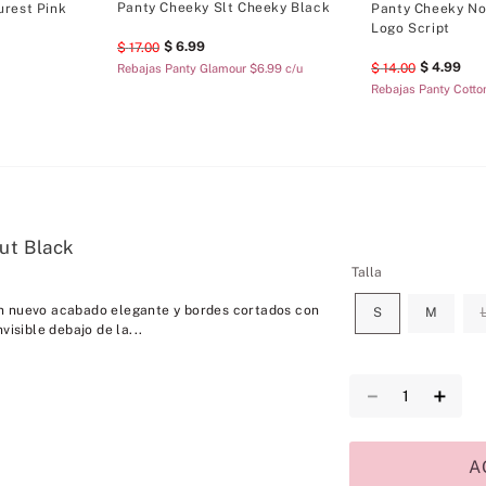
Panty Cheeky Slt Cheeky Black
urest Pink
Panty Cheeky No
Logo Script
6
.
99
17
.
00
4
.
99
14
.
00
9
Rebajas Panty Glamour $6.99 c/u
Rebajas Panty Cotto
ut Black
Talla
n nuevo acabado elegante y bordes cortados con
S
M
visible debajo de la...
－
＋
A