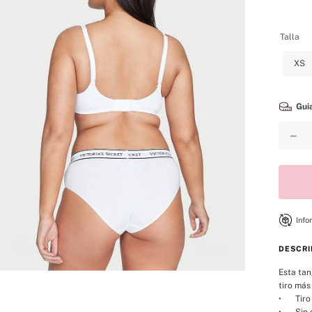
8
.
bare vanilla
9
.
coconut
Talla
10
.
bare
XS
Guia
－
Info
DESCRI
Esta tan
tiro más
•	Tiro bajo

•	Sin cobertura para la parte de atrás
