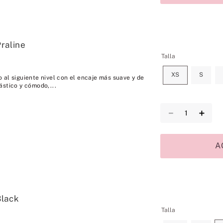
raline
Talla
XS
S
 al siguiente nivel con el encaje más suave y de
ástico y cómodo,...
－
＋
A
Black
Talla