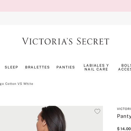
TÉRMINOS MÁS BUSCADOS
1
.
splash
LABIALES Y
BOL
SLEEP
BRALETTES
PANTIES
NAIL CARE
ACCE
2
.
panty
3
.
bombshell
go Cotton VS White
4
.
pure seduction
5
.
pijama
VICTOR
6
.
perfumes
Pant
7
.
mist
$
14
.
00