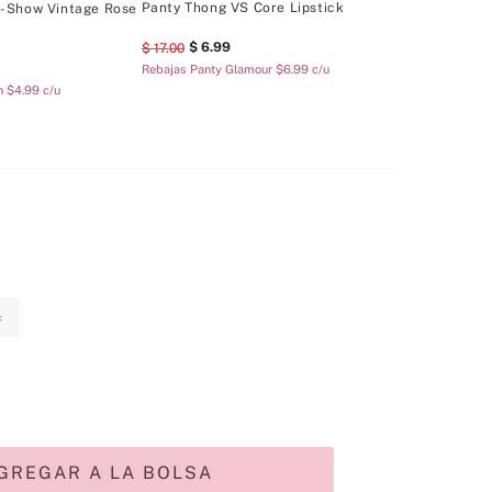
Panty Thong VS Core Lipstick
-Show Vintage Rose
6
.
99
17
.
00
Rebajas Panty Glamour $6.99 c/u
n $4.99 c/u
L
GREGAR A LA BOLSA