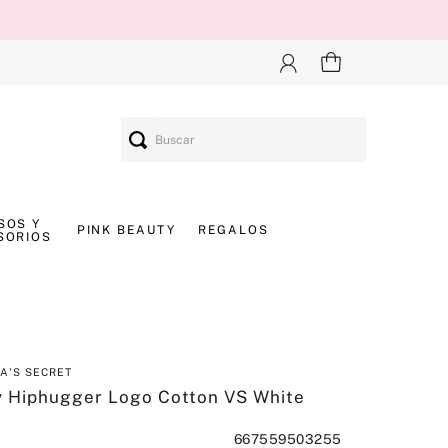
Buscar
SOS Y
PINK BEAUTY
REGALOS
SORIOS
IA'S SECRET
y Hiphugger Logo Cotton VS White
667559503255