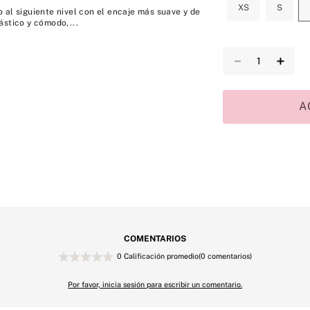
XS
S
 al siguiente nivel con el encaje más suave y de
ástico y cómodo,...
－
＋
A
COMENTARIOS
0 Calificación promedio
(0 comentarios)
Por favor, inicia sesión para escribir un comentario.