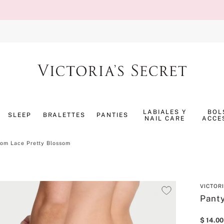
TÉRMINOS MÁS BUSCADOS
1
.
splash
LABIALES Y
BOL
SLEEP
BRALETTES
PANTIES
NAIL CARE
ACCE
2
.
bombshell
3
.
panty
om Lace Pretty Blossom
4
.
pijama
5
.
pure seduction
VICTOR
6
.
perfumes
Pant
7
.
mist
$
14
.
00