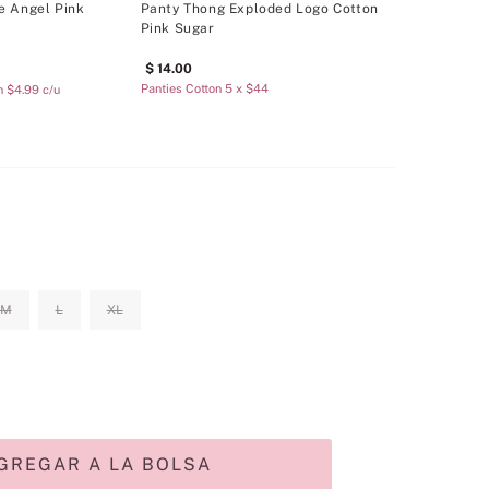
e Angel Pink
Panty Thong Exploded Logo Cotton
Pink Sugar
14
.
00
Panties Cotton 5 x $44
n $4.99 c/u
M
L
XL
GREGAR A LA BOLSA