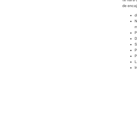
de enca
d
N
m
P
D
S
P
P
L
I