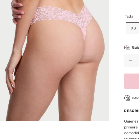
8
.
bare vanilla
9
.
velvet petals
Talla
10
.
bare
XS
Guia
－
Info
DESCRI
Quienes 
primera 
comodida
te hará 