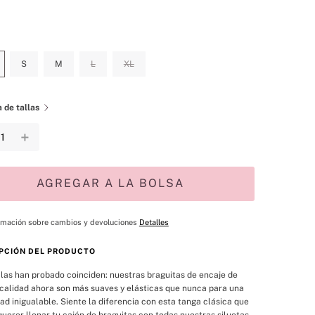
S
M
L
XL
 de tallas
＋
AGREGAR A LA BOLSA
rmación sobre cambios y devoluciones
Detalles
PCIÓN DEL PRODUCTO
las han probado coinciden: nuestras braguitas de encaje de 
calidad ahora son más suaves y elásticas que nunca para una 
d inigualable. Siente la diferencia con esta tanga clásica que 
querer llenar tu cajón de braguitas con todas nuestras siluetas 