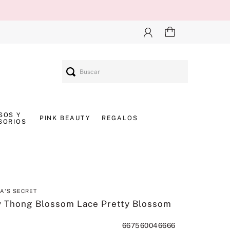
Buscar
SOS Y
PINK BEAUTY
REGALOS
SORIOS
IA'S SECRET
y Thong Blossom Lace Pretty Blossom
667560046666