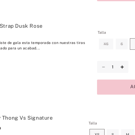
 Strap Dusk Rose
Talla
iste de gala esta temporada con nuestras tiras
XS
S
zado para un acabad...
－
＋
A
 Thong Vs Signature
Talla
0
XS
S
M