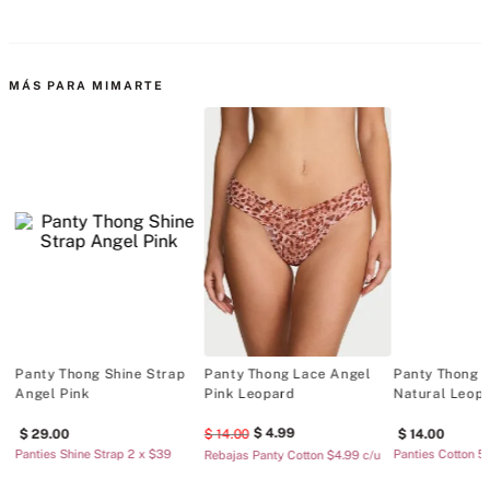
Importado
MÁS PARA MIMARTE
w
Panty Thong Shine Strap
Panty Thong Lace Angel
Panty Thong 
Angel Pink
Pink Leopard
Natural Leop
4
.
99
29
.
00
14
.
00
14
.
00
Panties Shine Strap 2 x $39
Panties Cotton 5
u
Rebajas Panty Cotton $4.99 c/u