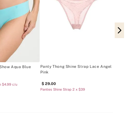
Panty Thong
14
.
00
Panties Cotton 5
Panty Thong Shine Strap Lace Angel
-Show Aqua Blue
Pink
29
.
00
n $4.99 c/u
Panties Shine Strap 2 x $39