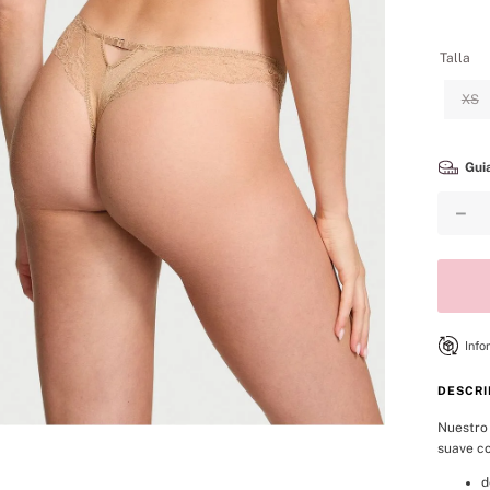
8
.
bare vanilla
9
.
coconut
Talla
10
.
bare
XS
Guia
－
Info
DESCRI
Nuestro 
suave co
d