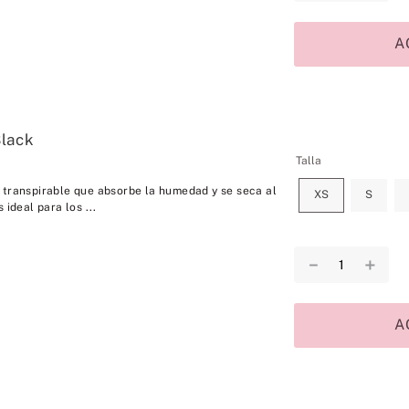
A
Black
Talla
 transpirable que absorbe la humedad y se seca al
XS
S
 ideal para los ...
－
＋
A