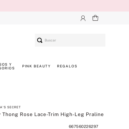
Buscar
SOS Y
PINK BEAUTY
REGALOS
SORIOS
IA'S SECRET
 Thong Rose Lace-Trim High-Leg Praline
667560226297