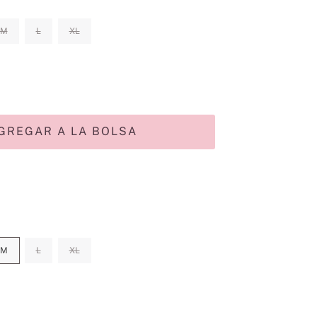
M
L
XL
GREGAR A LA BOLSA
M
L
XL