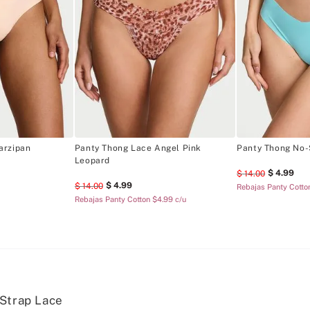
arzipan
Panty Thong Lace Angel Pink
Panty Thong No
Leopard
4
.
99
14
.
00
4
.
99
14
.
00
Rebajas Panty Cotto
Rebajas Panty Cotton $4.99 c/u
Strap Lace