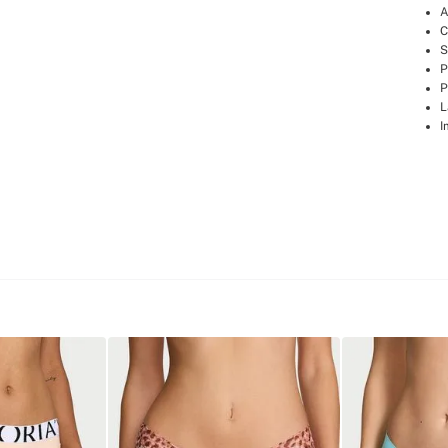
A
C
S
P
P
L
I