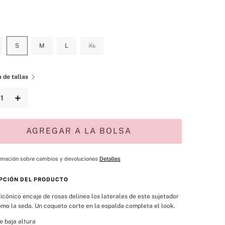
S
M
L
XL
 de tallas
＋
AGREGAR A LA BOLSA
rmación sobre cambios y devoluciones
Detalles
PCIÓN DEL PRODUCTO
icónico encaje de rosas delinea los laterales de este sujetador 
mo la seda. Un coqueto corte en la espalda completa el look.
e baja altura