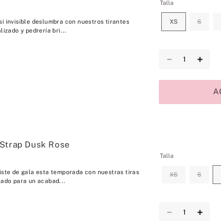
Talla
i invisible deslumbra con nuestros tirantes
XS
S
lizado y pedrería bri...
－
＋
A
 Strap Dusk Rose
Talla
iste de gala esta temporada con nuestras tiras
XS
S
zado para un acabad...
－
＋