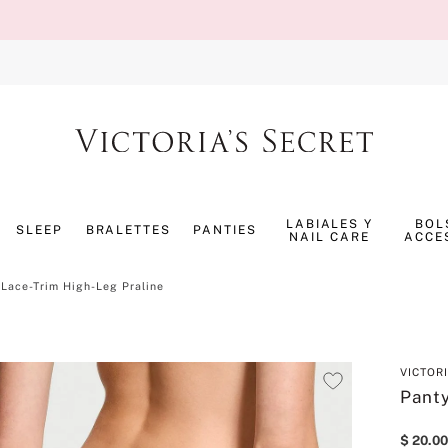
TÉRMINOS MÁS BUSCADOS
1
.
splash
LABIALES Y
BOL
SLEEP
BRALETTES
PANTIES
NAIL CARE
ACCE
2
.
panty
3
.
bombshell
Lace-Trim High-Leg Praline
4
.
pure seduction
5
.
pijama
VICTOR
6
.
perfumes
Panty
7
.
mist
$
20
.
00