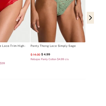
Panty Thong 
14
.
00
Panties Cotton 5
e Lace-Trim High-
Panty Thong Lace Simply Sage
4
.
99
14
.
00
Rebajas Panty Cotton $4.99 c/u
 $39