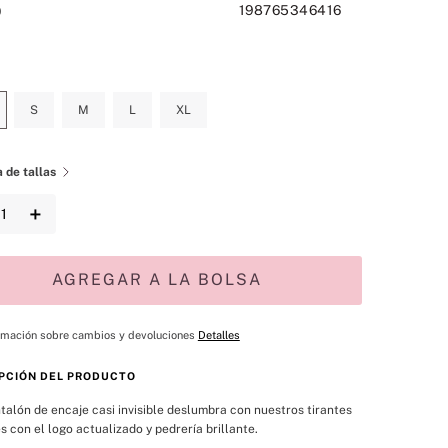
198765346416
0
S
M
L
XL
 de tallas
＋
AGREGAR A LA BOLSA
rmación sobre cambios y devoluciones
Detalles
PCIÓN DEL PRODUCTO
talón de encaje casi invisible deslumbra con nuestros tirantes 
es con el logo actualizado y pedrería brillante.