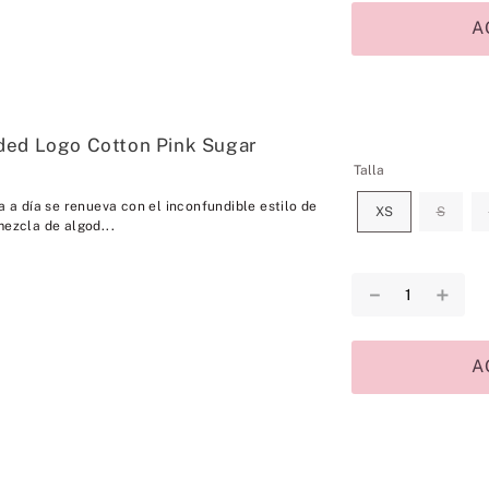
A
ded Logo Cotton Pink Sugar
Talla
ía a día se renueva con el inconfundible estilo de
XS
S
mezcla de algod...
－
＋
A