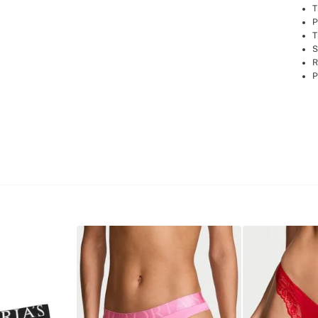
T
P
T
S
R
P