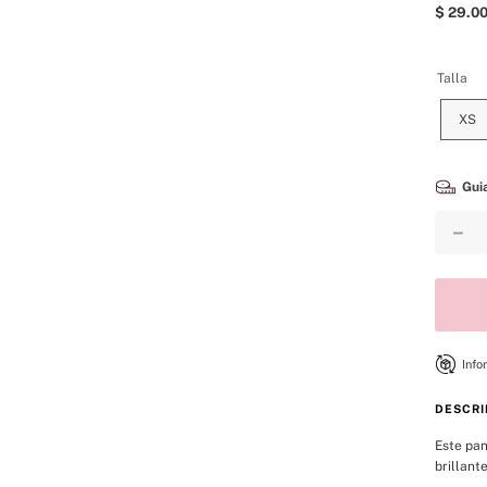
8
.
mist
$
29
.
0
9
.
velvet petals
Talla
10
.
bare
XS
Guia
－
Info
DESCRI
Este pan
brillant