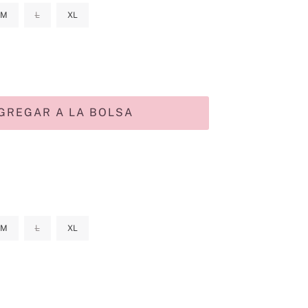
M
L
XL
GREGAR A LA BOLSA
M
L
XL