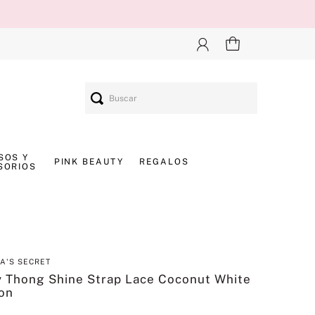
Buscar
SOS Y
PINK BEAUTY
REGALOS
SORIOS
IA'S SECRET
y Thong Shine Strap Lace Coconut White
on