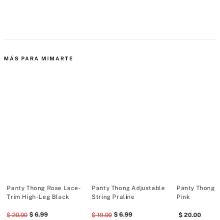
Herrajes dorados
Sin cobertura en la parte de atrás
MÁS PARA MIMARTE
Panel de refuerzo de algodón
Parcialmente fabricado con materiales reciclados
Lavar a máquina
LYCRA® ADAPTIV es un producto de La Compañía LYCRA
Panty Thong Rose Lace-
Panty Thong Adjustable
Panty Thong 
Trim High-Leg Black
String Praline
Pink
6
.
99
6
.
99
20
.
00
19
.
00
20
.
00