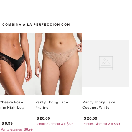
Actualiza tu armario con nuestros nuevos y mejorados Panties para el 
día a día. Este par ajustable está confeccionado en una tela 
COMBINA A LA PERFECCIÓN CON
ultrasuave ribeteado con nuestro encaje más suave hasta la fecha.
Tiro bajo
Correas laterales ajustables para flexibilidad de ajuste
Microfibra FeatherSoft™ supersuave se mueve contigo
Ribete de encaje supersuave ForeverStretch™
 Cheeky Rose
Panty Thong Lace
Panty Thong Lace
P
rim High-Leg
Praline
Coconut White
P
Mejorado con fibras de LYCRA® ADAPTIV para un mejor ajuste
20
.
00
20
.
00
6
.
99
0
Panties Glamour 3 x $39
Panties Glamour 3 x $39
P
 Panty Glamour $6.99
Acento de roseta