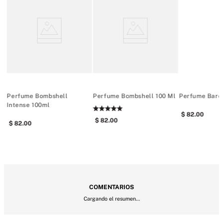
Perfume Bombshell
Perfume Bombshell 100 Ml
Perfume Bare
Intense 100ml
82
.
00
82
.
00
82
.
00
COMENTARIOS
Cargando el resumen…
Por favor, inicia sesión para escribir un comentario.