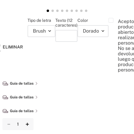
Tipo de letra
Texto (12
Color
Acepto
caracteres)
produc
Brush
Dorado
abierto
realiza
persona
s
ELIMINAR
No se 
,
devolu
luego q
produc
person
－
＋
AGREGAR A LA BOLSA
Información sobre cambios y devoluciones
Detalles