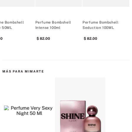
MÁS PARA MIMARTE
Perfume Very Sexy Night
Perfume Shine 50Ml
Perfume Vs H
50 Ml
50 Ml
42
.
00
62
.
00
62
.
00