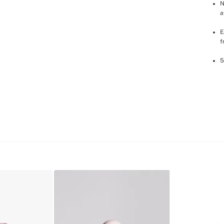
N
a
E
f
5