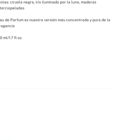
otas: ciruela negra, iris iluminado por la luna, maderas 
terciopeladas
au de Parfum es nuestra versión más concentrada y pura de la 
ragancia
0 ml/1.7 fl oz.