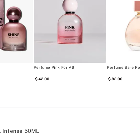
l
Perfume Pink For All
Perfume Bare R
42
.
00
82
.
00
 Intense 50ML