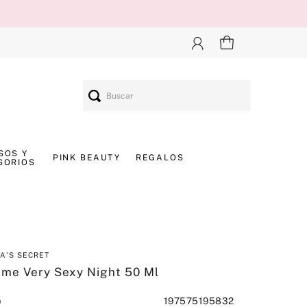
Buscar
SOS Y
PINK BEAUTY
REGALOS
SORIOS
IA'S SECRET
ume Very Sexy Night 50 Ml
197575195832
0