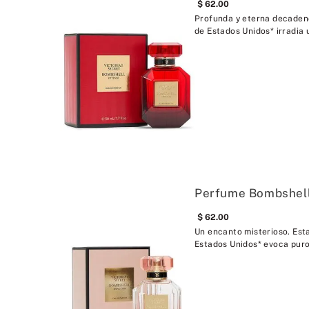
62
.
00
Profunda y eterna decadenc
de Estados Unidos* irradia u
Perfume Bombshell
62
.
00
Un encanto misterioso. Esta
Estados Unidos* evoca puro 