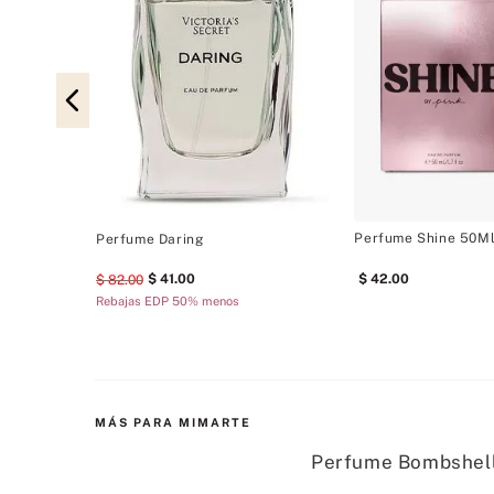
l
Perfume Shine 50M
Perfume Daring
41
.
00
42
.
00
82
.
00
Rebajas EDP 50% menos
MÁS PARA MIMARTE
Perfume Bombshell