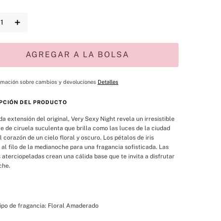
＋
AGREGAR A LA BOLSA
rmación sobre cambios y devoluciones
Detalles
PCIÓN DEL PRODUCTO
da extensión del original, Very Sexy Night revela un irresistible 
e de ciruela suculenta que brilla como las luces de la ciudad 
l corazón de un cielo floral y oscuro. Los pétalos de iris 
 al filo de la medianoche para una fragancia sofisticada. Las 
aterciopeladas crean una cálida base que te invita a disfrutar 
che.
ipo de fragancia: Floral Amaderado