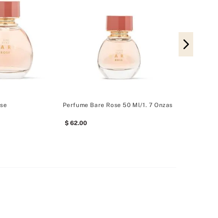
Perfume Bare
82
.
00
ose
Perfume Bare Rose 50 Ml/1. 7 Onzas
62
.
00