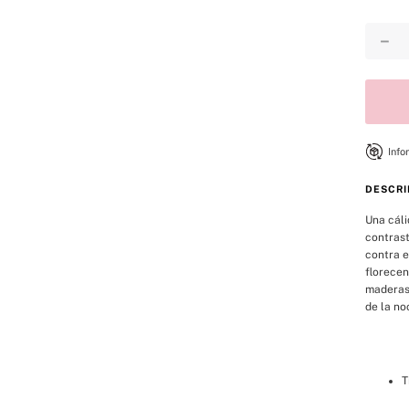
8
.
bare vanilla
－
9
.
coconut
10
.
bare
Info
DESCRI
Una cáli
contrast
contra e
florecen
maderas 
de la no
T