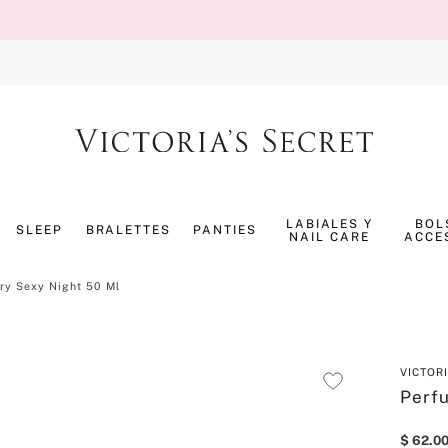
TÉRMINOS MÁS BUSCADOS
1
.
splash
LABIALES Y
BOL
SLEEP
BRALETTES
PANTIES
NAIL CARE
ACCE
2
.
panty
3
.
bombshell
ry Sexy Night 50 Ml
4
.
pure seduction
5
.
pijama
VICTOR
6
.
perfumes
Perf
7
.
mist
$
62
.
0