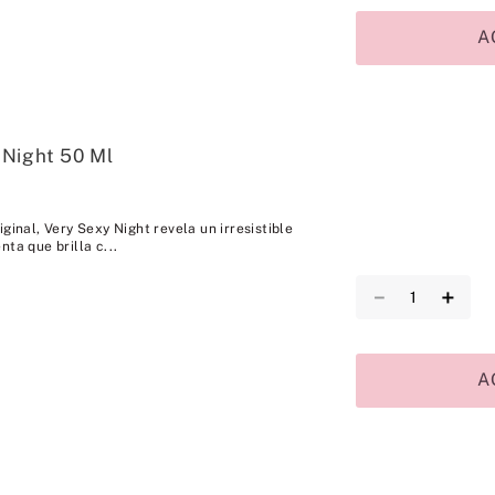
A
 Night 50 Ml
ginal, Very Sexy Night revela un irresistible
ta que brilla c...
－
＋
A