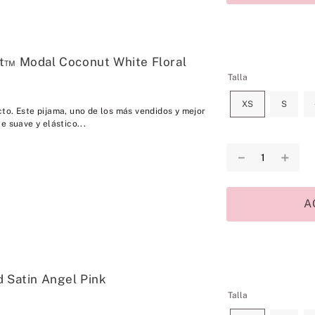
t™ Modal Coconut White Floral
Talla
XS
S
to. Este pijama, uno de los más vendidos y mejor
e suave y elástico...
－
＋
A
d Satin Angel Pink
Talla