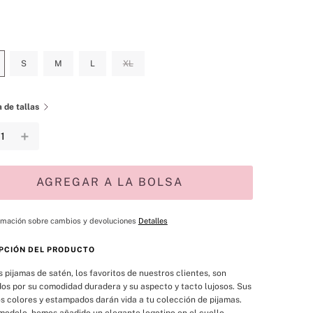
S
M
L
XL
 de tallas
＋
AGREGAR A LA BOLSA
rmación sobre cambios y devoluciones
Detalles
PCIÓN DEL PRODUCTO
 pijamas de satén, los favoritos de nuestros clientes, son 
os por su comodidad duradera y su aspecto y tacto lujosos. Sus 
s colores y estampados darán vida a tu colección de pijamas. 
modelo, hemos añadido un elegante logotipo en el cuello. 