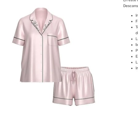
Descansa
I
F
T
d
L
b
P
E
L
I