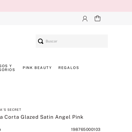
Buscar
SOS Y
PINK BEAUTY
REGALOS
SORIOS
IA'S SECRET
a Corta Glazed Satin Angel Pink
198765000103
0