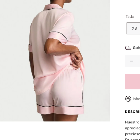
8
.
bare vanilla
9
.
velvet petals
Talla
10
.
bare
XS
Guia
－
Info
DESCRI
Nuestros
apreciad
precioso
En este 