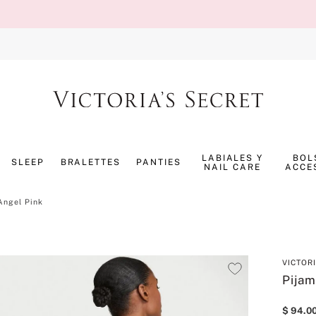
TÉRMINOS MÁS BUSCADOS
1
.
splash
LABIALES Y
BOL
SLEEP
BRALETTES
PANTIES
NAIL CARE
ACCE
2
.
bombshell
3
.
panty
Angel Pink
4
.
pijama
5
.
pure seduction
VICTOR
6
.
perfumes
Pijam
7
.
mist
$
94
.
0