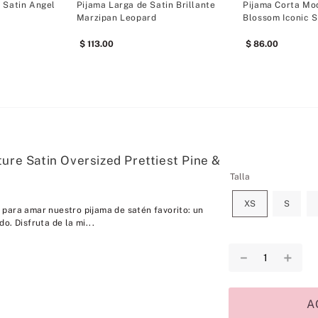
 Satin Angel
Pijama Larga de Satin Brillante
Pijama Corta Mod
Marzipan Leopard
Blossom Iconic S
113
.
00
86
.
00
ure Satin Oversized Prettiest Pine &
Talla
XS
S
para amar nuestro pijama de satén favorito: un
o. Disfruta de la mi...
－
＋
A