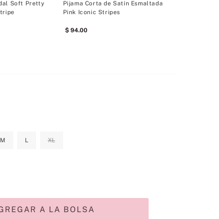
al Soft Pretty
Pijama Corta de Satín Esmaltada
tripe
Pink Iconic Stripes
94
.
00
M
L
XL
GREGAR A LA BOLSA