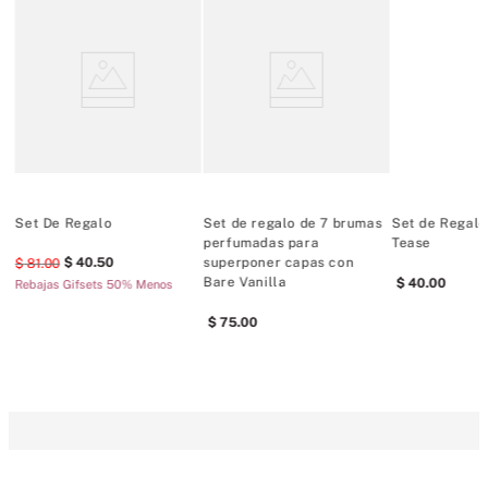
Estilo de fragancia: Gourmand afrutado
Juego de 4 piezas 75
ml/ 2.5 fl oz cada uno
Amigable con la TSA
Hecho en EE. UU.
Set De Regalo
Set de regalo de 7 brumas
Set de Regalo
t
perfumadas para
Tease
40
.
50
superponer capas con
81
.
00
Bare Vanilla
40
.
00
Rebajas Gifsets 50% Menos
75
.
00
COMENTARIOS
Cargando el resumen…