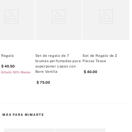
LOVE SPELL
Notas: Flor de cerezo. Melocotón fresco. Imposible de resistir.
Estilo de fragancia: Floral afrutado
PURE SEDUCTION
Notas: Ciruela exprimida. Fresia triturada. Toda la noche.
Estilo de fragancia: Afrutado
 Regalo
Set de regalo de 7
Set de Regalo de 2
S
brumas perfumadas para
Piezas Tease
F
40
.
50
superponer capas con
2
Bare Vanilla
40
.
00
 Gifsets 50% Menos
BARE VANILLA
75
.
00
Notas: Vainilla batida. Cachemira suave. Piel con piel.
Estilo de fragancia: Gourmand
VELVET PETALS
MÁS PARA MIMARTE
Notas: Flores exuberantes. Glaseado de almendras. Te hizo 
sonrojar.