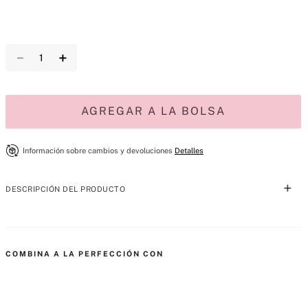
－
＋
AGREGAR A LA BOLSA
Información sobre cambios y devoluciones
Detalles
DESCRIPCIÓN DEL PRODUCTO
Disfruta de una nueva fragancia imprescindible con este set de cuatro 
piezas, que incluye una variedad de notas, desde florales intensos 
COMBINA A LA PERFECCIÓN CON
hasta frutas brillantes. Mist es nuestra versión más ligera de la 
fragancia.