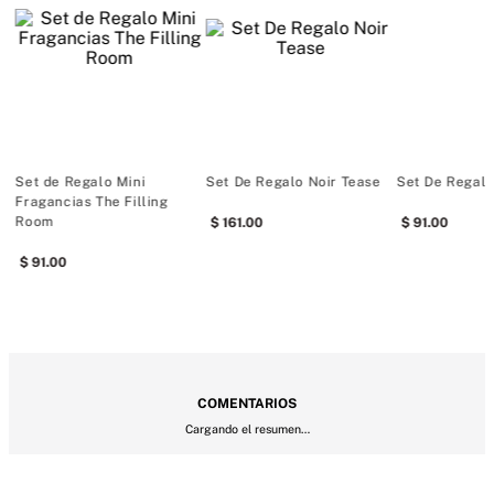
Tipo de fragancia: Gourmand Cálido
Notas: gardenia blanca, pera Anjou, vainilla negra
Bare Mini Mist de Fragancia
Set de Regalo Mini
Set De Regalo Noir Tease
Set De Regalo
Fragancias The Filling
Room
161
.
00
91
.
00
91
.
00
Tipo de fragancia: Floral Amaderado
Notas: sándalo Australiano, mandarina de Madagascar, violeta 
Egipcia
COMENTARIOS
Cargando el resumen…
Very Sexy Night Mini Mist de Fragancia
Por favor, inicia sesión para escribir un comentario.