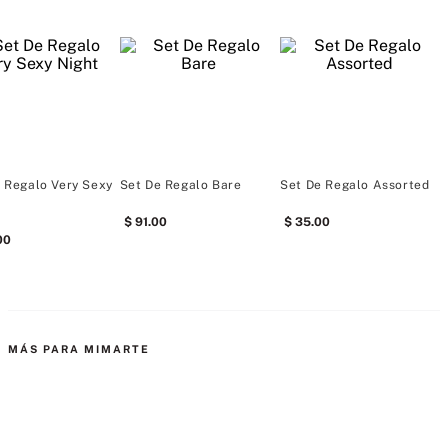
Incluye:
Bombshell Mini Mist de Fragancia
 Regalo Very Sexy
Set De Regalo Bare
Set De Regalo Assorted
S
Tipo de fragancia: Floral Afrutado
91
.
00
35
.
00
00
Notas: maracuyá morado, peonía Shangri-La, orquídea vainilla
MÁS PARA MIMARTE
Tease Mini Mist de Fragancia