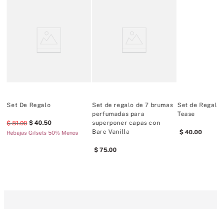
s
Set De Regalo
Set de regalo de 7 brumas
Set de Regalo
s
perfumadas para
Tease
40
.
50
superponer capas con
81
.
00
Bare Vanilla
40
.
00
Rebajas Gifsets 50% Menos
75
.
00
COMENTARIOS