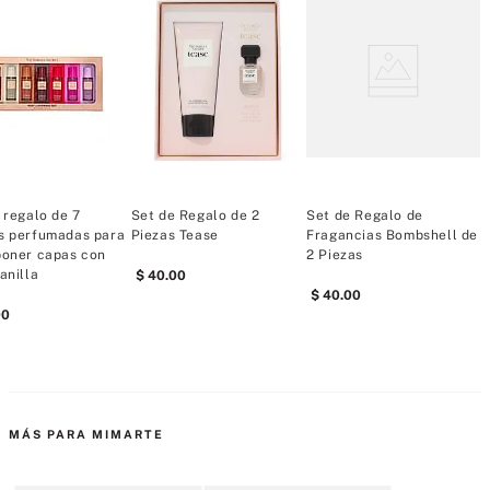
Perfume Bare Mini (7 ml / 0,25 fl oz)
Loción corporal Bare Mini (100 ml / 3,4 oz)
Detalles:
Tipo de fragancia: Amaderada, floral
Notas de fragancia: sándalo australiano, mandarina de 
Madagascar, violeta egipcia
 regalo de 7
Set de Regalo de 2
Set de Regalo de
S
Hecho en EE.UU.
s perfumadas para
Piezas Tease
Fragancias Bombshell de
F
poner capas con
2 Piezas
P
anilla
40
.
00
40
.
00
00
MÁS PARA MIMARTE