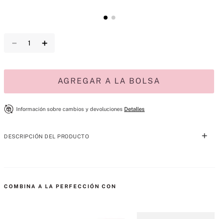
－
＋
AGREGAR A LA BOLSA
Información sobre cambios y devoluciones
Detalles
DESCRIPCIÓN DEL PRODUCTO
Una firma que perdura. Regala este mini dúo de Eau de Parfum y 
loción, fáciles de combinar, para una fragancia auténtica y única que 
perdura.
COMBINA A LA PERFECCIÓN CON
Contiene: