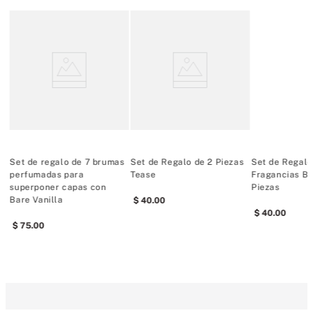
s
Set de regalo de 7 brumas
Set de Regalo de 2 Piezas
Set de Regalo
s
perfumadas para
Tease
Fragancias Bo
superponer capas con
Piezas
Bare Vanilla
40
.
00
40
.
00
75
.
00