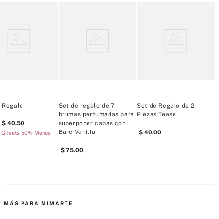
Mini perfume Bombshell (7 ml / 0,25 fl oz)
Loción corporal Bombshell Mini (100 ml/3,4 oz)
Detalles:
Tipo de fragancia: Afrutada, floral.
Notas de fragancia: maracuyá púrpura, peonía Shangri-La, 
orquídea vainilla
Hecho en EE.UU.
 Regalo
Set de regalo de 7
Set de Regalo de 2
S
brumas perfumadas para
Piezas Tease
F
40
.
50
superponer capas con
2
Bare Vanilla
40
.
00
 Gifsets 50% Menos
75
.
00
MÁS PARA MIMARTE