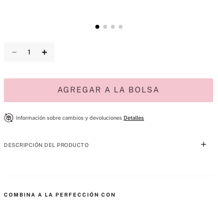
－
＋
AGREGAR A LA BOLSA
Información sobre cambios y devoluciones
Detalles
DESCRIPCIÓN DEL PRODUCTO
Confianza duradera. Regala este mini set de perfume y loción, fáciles 
de combinar, para una fragancia audaz e icónica que perdura.
COMBINA A LA PERFECCIÓN CON
Contiene: