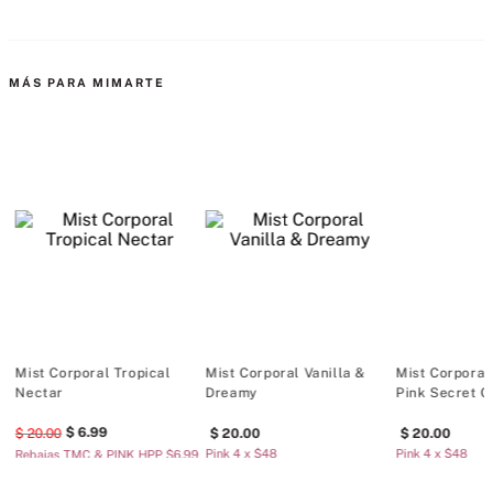
MÁS PARA MIMARTE
Mist Corporal Tropical
Mist Corporal Vanilla &
Mist Corporal 
Nectar
Dreamy
Pink Secret C
6
.
99
20
.
00
20
.
00
20
.
00
Pink 4 x $48
Pink 4 x $48
Rebajas TMC & PINK HPP $6.99
Pink 2 x $26
Pink 2 x $26
c/u